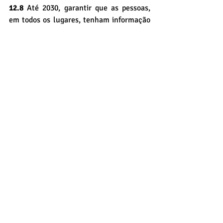
12.8
 Até 2030, garantir que as pessoas, 
em todos os lugares, tenham informação 
relevante e conscientização para o 
desenvolvimento sustentável e estilos de 
vida em harmonia com a natureza
13.3 
Melhorar a educação, aumentar a 
conscientização e a capacidade humana 
e institucional sobre mitigação, 
adaptação, redução de impacto e alerta 
precoce da mudança do clima
14.2
 Até 2020, gerir de forma sustentável 
e proteger os ecossistemas marinhos e 
costeiros para evitar impactos adversos 
significativos, inclusive por meio do 
reforço da sua capacidade de resiliência, 
e tomar medidas para a sua restauração, 
a fim de assegurar oceanos saudáveis e 
produtivos
14.5 
Até 2020, conservar pelo menos 