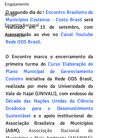
Engajamento
O segundo dia do 
I Encontro Brasileiro de 
Artigo
Municípios Costeiros - Costa Brasil
 será 
Encontro Nacional
realizado em 13 de setembro, com 
transmissão ao vivo no 
Canal Youtube 
Publicação
Rede ODS Brasil
. 
O Encontro marca o encerramento da 
primeira turma do
Curso Elaboração do 
Plano Municipal de Gerenciamento 
Costeiro
 iniciativa da Rede ODS Brasil, 
realizada por meio da Universidade do 
Vale do Itajaí (UNIVALI), com endosso da 
Década das Nações Unidas da Ciência 
Oceânica para o Desenvolvimento 
Sustentável
e o apoio institucional de: 
Associação Brasileira de Municípios 
(ABM); 
Associação Nacional de 
Municípios e Meio Ambiente (ANAMMA)
; 