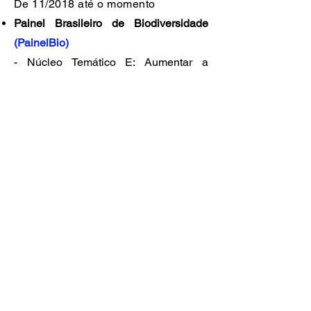
De 11/2018 até o momento
Painel Brasileiro de Biodiversidade
(PainelBio)
- Núcleo Temático E: Aumentar a
implantação, por meio de planejamento
participativo, da gestão de
conhecimento e capacitação
De 06/2016 a 05/2017