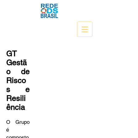
GT
Gestã
o de
Risco
s e
Resili
ência
O Grupo
é
composto