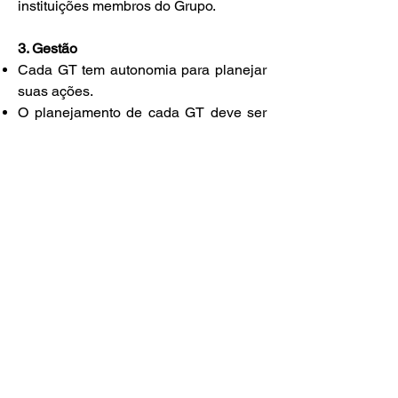
instituições membros do Grupo.
3. Gestão
Cada GT tem autonomia para planejar
suas ações.
O planejamento de cada GT deve ser
baseado em suas diretrizes.
As ações são realizadas com recursos
humanos e materiais oferecidos pelas
instituições membros e parceiras
(conhecimento, estrutura, etc.).
Não são aceitos recursos financeiros.