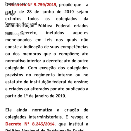
Engajamento
O 
Decreto N° 9.759/2019
, propõe que - a 
partir de 28 de junho de 2019 sejam 
Artigo
extintos todos os colegiados da 
Encontro Nacional
Administração Pública Federal criados 
por Decreto, incluídos aqueles 
Publicação
mencionados em leis nas quais não 
conste a indicação de suas competências 
ou dos membros que o compõem; ato 
normativo inferior a decreto; ato de outro 
colegiado. Com exceção dos colegiados 
previstos no regimento interno ou no 
estatuto de instituição federal de ensino; 
e criados ou alterados por ato publicado a 
partir de 1º de janeiro de 2019.
Ele ainda normatiza a criação de 
colegiados interministeriais. E revoga o 
Decreto N° 8.243/2014
, que institui a 