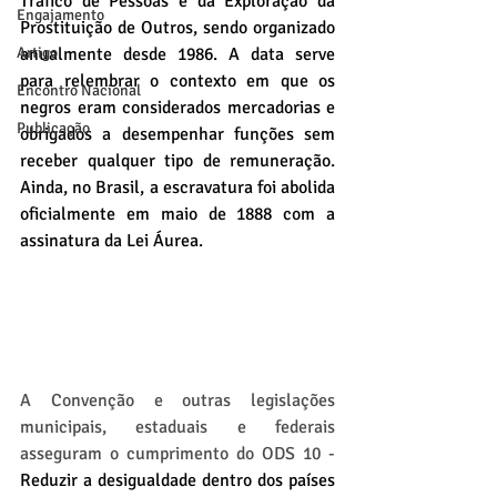
Tráfico de Pessoas e da Exploração da 
Engajamento
Prostituição de Outros, sendo organizado 
Artigo
anualmente desde 1986. A data serve 
para relembrar o contexto em que os 
Encontro Nacional
negros eram considerados mercadorias e 
Publicação
obrigados a desempenhar funções sem 
receber qualquer tipo de remuneração. 
Ainda, no Brasil, a escravatura foi abolida 
oficialmente em maio de 1888 com a 
assinatura da Lei Áurea.
A Convenção e outras legislações 
municipais, estaduais e federais 
asseguram o cumprimento do ODS 10 - 
Reduzir a desigualdade dentro dos países 