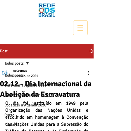
Post
Todos posts
nelsemas
Todos posts
2 de dez. de 2021
02.12 - Dia Internacional da
Defender a Agenda 2030
Abolição da Escravatura
Democratizar a Agenda 2030
O dia foi instituído em 1949 pela 
Localizar a Agenda 2030
Organização das Nações Unidas e 
Curso
escolhido em homenagem à Convenção 
das Nações Unidas para a Supressão do 
Evento