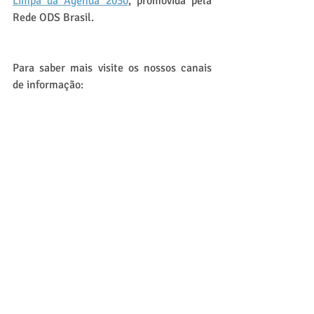
Limpa da Agenda 2030
, promovida pela 
Rede ODS Brasil.
Para saber mais visite os nossos canais 
de informação:
Site da SEMAS/PA: 
https://www.semas.pa.gov.br/
Acesse o Portal Legislativo da 
SEMAS/PA: 
https://www.semas.pa.gov.br/legislacao
/
Acesse o Canal no Telegram: 
https://t.me/nelsemas
Defender a Agenda 2030