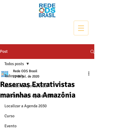
Post
Todos posts
Rede ODS Brasil
Todos posts
20 de jul. de 2020
Reservas Extrativistas
Defender a Agenda 2030
marinhas na Amazônia
Democratizar a Agenda 2030
Localizar a Agenda 2030
Curso
Evento