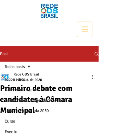
Post
Todos posts
Rede ODS Brasil
Todos posts
15 de out. de 2020
Primeiro debate com
Defender a Agenda 2030
candidates à Câmara
Democratizar a Agenda 2030
Municipal
Localizar a Agenda 2030
Curso
Evento