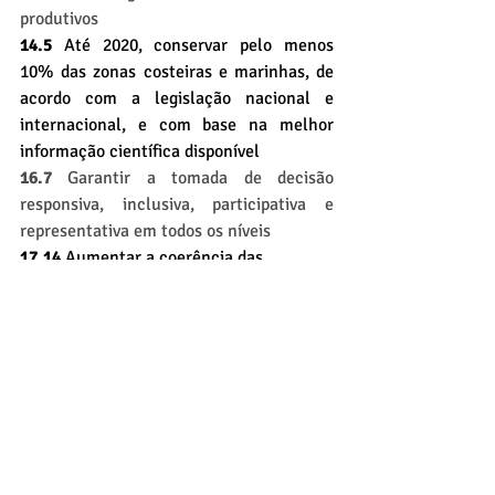
produtivos
14.5 
Até 2020, conservar pelo menos 
10% das zonas costeiras e marinhas, de 
acordo com a legislação nacional e 
internacional, e com base na melhor 
informação científica disponível
16.7
 Garantir a tomada de decisão 
responsiva, inclusiva, participativa e 
representativa em todos os níveis
17.14 
Aumentar a coerência das 
políticas para o desenvolvimento 
sustentável
desenvolvimento urbano
clima
oceano
Localizar a Agenda 2030
Posts recentes
Ver tudo