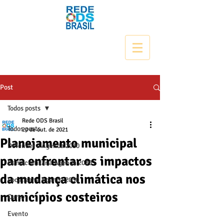
Post
Todos posts
Rede ODS Brasil
Todos posts
20 de out. de 2021
Planejamento municipal
Defender a Agenda 2030
para enfrentar os impactos
Democratizar a Agenda 2030
da mudança climática nos
Localizar a Agenda 2030
municípios costeiros
Curso
Evento