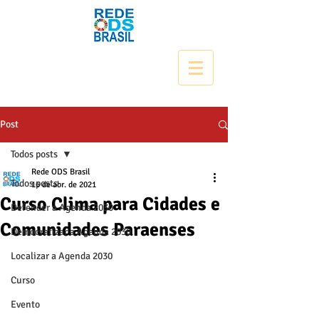
Post
Todos posts
Rede ODS Brasil
Todos posts
16 de abr. de 2021
Curso Clima para Cidades e
Defender a Agenda 2030
Comunidades Paraenses
Democratizar a Agenda 2030
Localizar a Agenda 2030
Curso
Evento