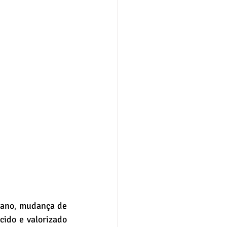
eano
, 
mudança de 
ido e valorizado 