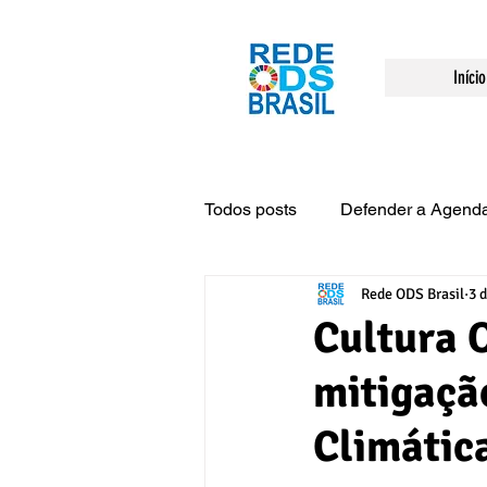
Início
Todos posts
Defender a Agend
Rede ODS Brasil
3 d
Evento
Engajamento
Cultura 
mitigaçã
Climátic