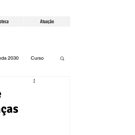
ioteca
Atuação
enda 2030
Curso
e
nças