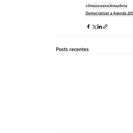
clima
oceano
Amazônia
Democratizar a Agenda 20
Posts recentes