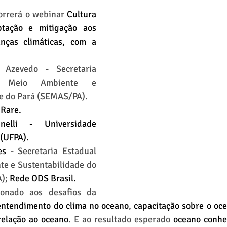
orrerá o webinar 
Cultura 
tação e mitigação aos 
ças climáticas, com a 
 Azevedo - Secretaria 
 Meio Ambiente e 
e do Pará (SEMAS/PA).
 Rare.
nelli - Universidade 
 (UFPA).
es - 
Secretaria Estadual 
e e Sustentabilidade do 
); 
Rede ODS Brasil.
onado aos desafios da 
entendimento do clima no oceano
, 
capacitação sobre o oc
elação ao oceano
. E ao resultado esperado 
oceano conhec