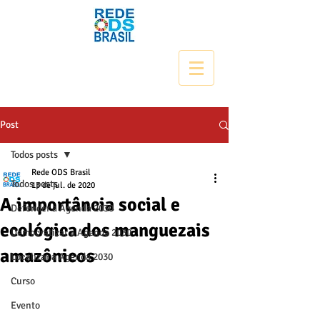
Post
Todos posts
Rede ODS Brasil
Todos posts
13 de jul. de 2020
A importância social e
Defender a Agenda 2030
ecológica dos manguezais
Democratizar a Agenda 2030
amazônicos
Localizar a Agenda 2030
Curso
Evento