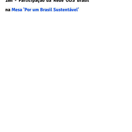
16h - Participação da Rede ODS Brasil 
na 
Mesa 'Por um Brasil Sustentável'
Encontro Nacional
Posts recentes
Ver tudo