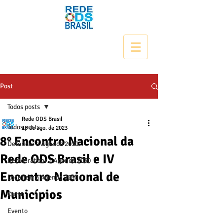
Post
Todos posts
Rede ODS Brasil
Todos posts
16 de ago. de 2023
8° Encontro Nacional da
Defender a Agenda 2030
Rede ODS Brasil e IV
Democratizar a Agenda 2030
Encontro Nacional de
Localizar a Agenda 2030
Municípios
Curso
Evento