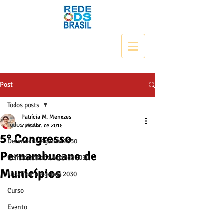
Post
Todos posts
Patrícia M. Menezes
Todos posts
7 de abr. de 2018
5° Congresso
Defender a Agenda 2030
Pernambucano de
Democratizar a Agenda 2030
Municípios
Localizar a Agenda 2030
Curso
Evento