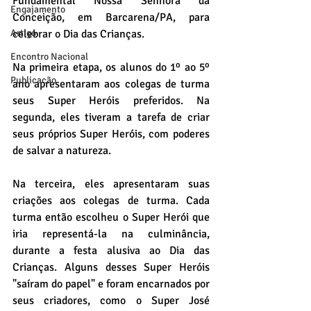
Fundamental Nossa Senhora da 
Engajamento
Conceição, em Barcarena/PA, para 
Artigo
celebrar o Dia das Crianças.
Encontro Nacional
Na primeira etapa, os alunos do 1º ao 5º 
Publicação
ano apresentaram aos colegas de turma 
seus Super Heróis preferidos. Na 
segunda, eles tiveram a tarefa de criar 
seus próprios Super Heróis, com poderes 
de salvar a natureza.
Na terceira, eles apresentaram suas 
criações aos colegas de turma. Cada 
turma então escolheu o Super Herói que 
iria representá-la na culminância, 
durante a festa alusiva ao Dia das 
Crianças. Alguns desses Super Heróis 
"saíram do papel" e foram encarnados por 
seus criadores, como o Super José 