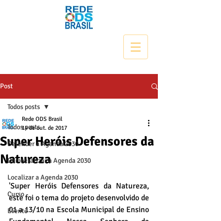
Post
Todos posts
Rede ODS Brasil
Todos posts
14 de out. de 2017
Super Heróis Defensores da
Defender a Agenda 2030
Natureza
Democratizar a Agenda 2030
Localizar a Agenda 2030
'Super Heróis Defensores da Natureza, 
Curso
este foi o tema do projeto desenvolvido de 
01 a 13/10 na Escola Municipal de Ensino 
Evento