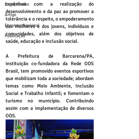
contribuir com a realização do 
Engajamento
desenvolvimento e da paz ao promover a 
Artigo
tolerância e o respeito, o empoderamento 
Encontro Nacional
das mulheres e dos jovens, indivíduos e 
comunidades, além dos objetivos de 
Publicação
saúde, educação e inclusão social.
A Prefeitura de Barcarena/PA, 
instituição co-fundadora da Rede ODS 
Brasil, tem promovido eventos esportivos 
que mobilizam toda a sociedade; abordam 
temas como Meio Ambiente, Inclusão 
Social e Trabalho Infantil; e fomentam o 
turismo no município. Contribuindo 
assim com a implementação de diversos 
ODS.