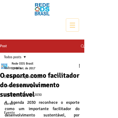
Post
Todos posts
Rede ODS Brasil
Todos posts
25 de set. de 2017
O esporte como facilitador
Defender a Agenda 2030
do desenvolvimento
Democratizar a Agenda 2030
sustentável
Localizar a Agenda 2030
A Agenda 2030 reconhece o esporte 
Curso
como um importante facilitador do 
Evento
desenvolvimento sustentável, por 