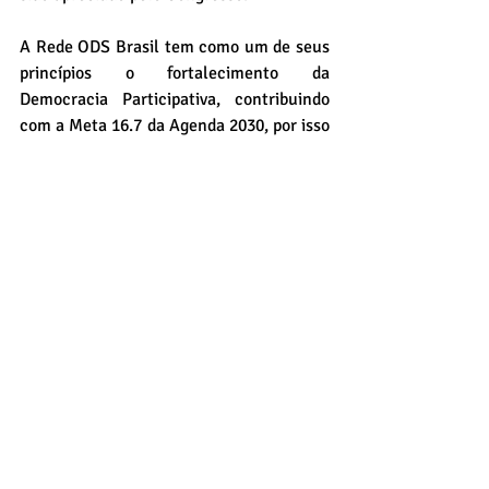
A Rede ODS Brasil tem como um de seus 
princípios o fortalecimento da 
Democracia Participativa, contribuindo 
com a Meta 16.7 da Agenda 2030, por isso 
defende o Decreto N° 8.243/2014.
Patrícia M. Menezes
Co-fundadora da Rede ODS Brasil
* Texto publicado originalmente no 
Informativo Mensal da Rede ODS Brasil - 
Edição 9, Setembro de 2016
.
Defender a Agenda 2030