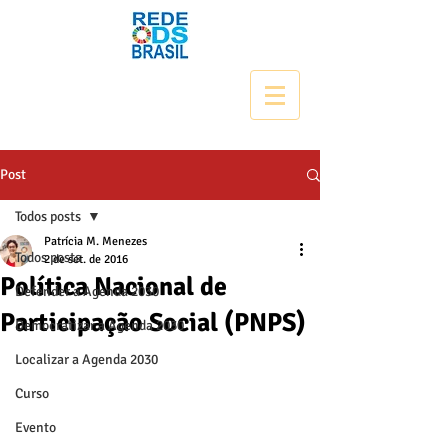
Post
Todos posts
Patrícia M. Menezes
Todos posts
2 de set. de 2016
Política Nacional de
Defender a Agenda 2030
Participação Social (PNPS)
Democratizar a Agenda 2030
Localizar a Agenda 2030
Curso
Evento