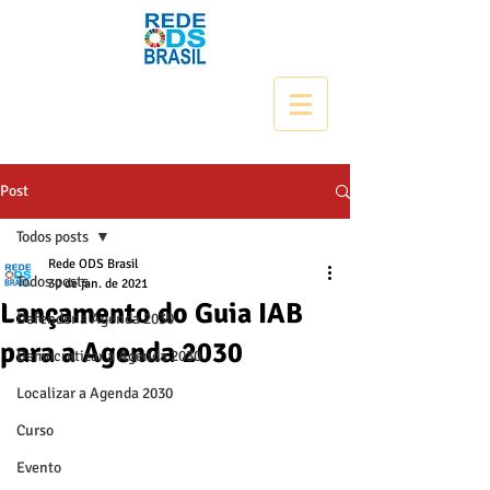
Post
Todos posts
Rede ODS Brasil
Todos posts
30 de jan. de 2021
Lançamento do Guia IAB
Defender a Agenda 2030
para a Agenda 2030
Democratizar a Agenda 2030
Localizar a Agenda 2030
Curso
Evento