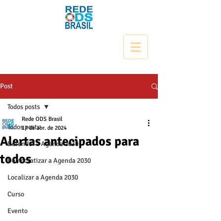
Post
Todos posts
Rede ODS Brasil
Todos posts
17 de abr. de 2024
Alertas antecipados para
Defender a Agenda 2030
todos
Democratizar a Agenda 2030
Localizar a Agenda 2030
Curso
Evento