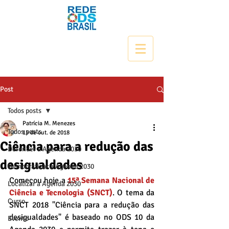
Post
Todos posts
Patrícia M. Menezes
Todos posts
15 de out. de 2018
Ciência para a redução das
Defender a Agenda 2030
desigualdades
Democratizar a Agenda 2030
Começou hoje a 
15ª Semana Nacional de 
Localizar a Agenda 2030
Ciência e Tecnologia (SNCT)
. O tema da 
Curso
SNCT 2018 "Ciência para a redução das 
desigualdades" é baseado no ODS 10 da 
Evento