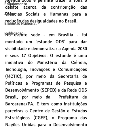
Agenda 2030 e permite trazer à tona o 
Engajamento
debate acerca da contribuição das 
Artigo
Ciências Sociais e Humanas para a 
redução das desigualdades no Brasil.
Encontro Nacional
Publicação
No evento sede - em Brasília - foi 
montado um 'estande ODS' para dar 
visibilidade e democratizar a Agenda 2030 
e seus 17 Objetivos. O estande é uma 
iniciativa do Ministério da Ciência, 
Tecnologia, Inovações e Comunicações 
(MCTIC), por meio da Secretaria de 
Políticas e Programas de Pesquisa e 
Desenvolvimento (SEPED) e da Rede ODS 
Brasil, por meio da  Prefeitura de 
Barcarena/PA. E tem como instituições 
parceiras o Centro de Gestão e Estudos 
Estratégicos (CGEE), o Programa das 
Nações Unidas para o Desenvolvimento 