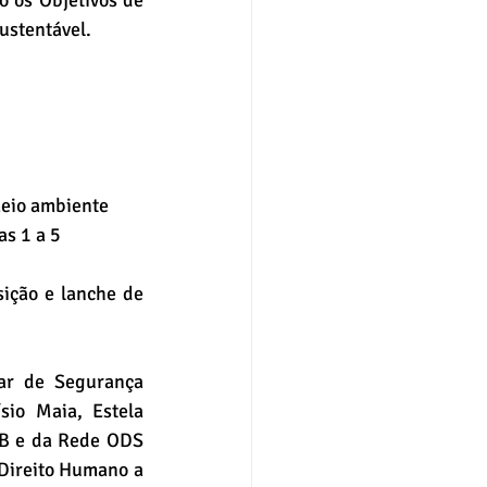
 os Objetivos de 
ustentável.
meio ambiente
as 1 a 5
ição e lanche de 
ar de Segurança 
io Maia, Estela 
B e da Rede ODS 
 Direito Humano a 