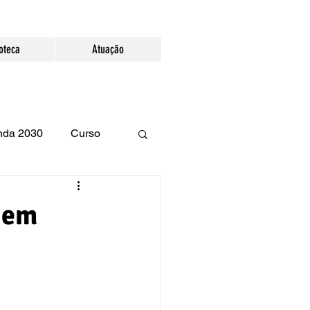
ioteca
Atuação
enda 2030
Curso
 em