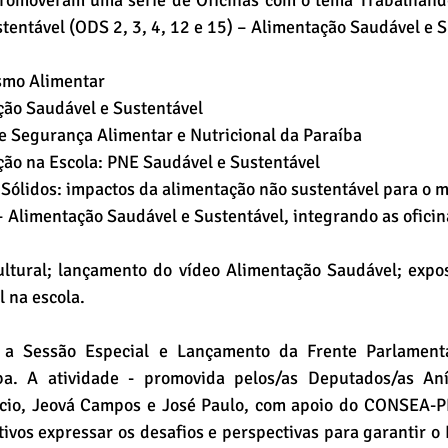
romoveram uma série de Oficinas com o tema Trabalhando
entável (ODS 2, 3, 4, 12 e 15) – Alimentação Saudável e S
smo Alimentar
ção Saudável e Sustentável
 de Segurança Alimentar e Nutricional da Paraíba
ção na Escola: PNE Saudável e Sustentável
 Sólidos: impactos da alimentação não sustentável para o 
– Alimentação Saudável e Sustentável, integrando as oficin
ultural; lançamento do vídeo Alimentação Saudável; expos
 na escola.
 a Sessão Especial e Lançamento da Frente Parlament
a. A atividade - promovida pelos/as Deputados/as Anís
ácio, Jeová Campos e José Paulo, com apoio do CONSEA-P
etivos expressar os desafios e perspectivas para garantir o