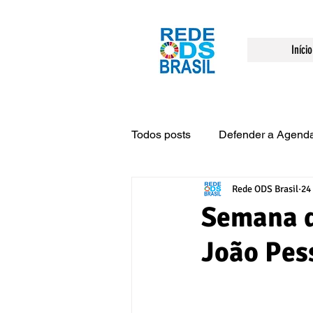
Início
Todos posts
Defender a Agend
Rede ODS Brasil
24
Evento
Engajamento
Semana d
João Pes