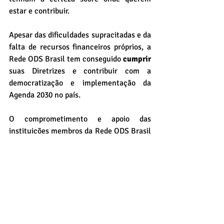
estar e contribuir.
Apesar das dificuldades supracitadas e da 
falta de recursos financeiros próprios, a 
Rede ODS Brasil tem conseguido 
cumprir
suas Diretrizes e contribuir com a 
democratização e implementação da 
Agenda 2030 no país.
O comprometimento e apoio das 
instituições membros da Rede ODS Brasil 
são fatores fundamentais para ampliação 
e fortalecimento deste coletivo, que já 
adquiriu representatividade, legitimidade 
e reconhecimento - nacional e 
internacional - em tão pouco tempo. 
Destacamos alguns exemplos: 
1° 
Relatório Nacional Voluntário sobre os 