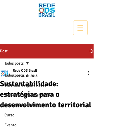
Post
Todos posts
Rede ODS Brasil
Todos posts
3 de set. de 2016
Sustentabilidade:
Defender a Agenda 2030
estratégias para o
Democratizar a Agenda 2030
desenvolvimento territorial
Localizar a Agenda 2030
Curso
Evento