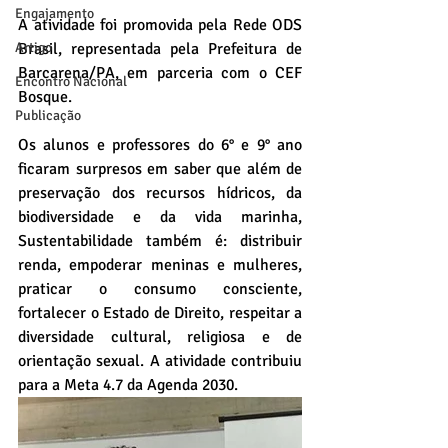
Engajamento
A atividade foi promovida pela Rede ODS 
Artigo
Brasil, representada pela Prefeitura de 
Barcarena/PA, em parceria com o CEF 
Encontro Nacional
Bosque.
Publicação
Os alunos e professores do 6° e 9° ano 
ficaram surpresos em saber que além de 
preservação dos recursos hídricos, da 
biodiversidade e da vida marinha, 
Sustentabilidade também é: distribuir 
renda, empoderar meninas e mulheres, 
praticar o consumo consciente, 
fortalecer o Estado de Direito, respeitar a 
diversidade cultural, religiosa e de 
orientação sexual. A atividade contribuiu 
para a Meta 4.7 da Agenda 2030. 