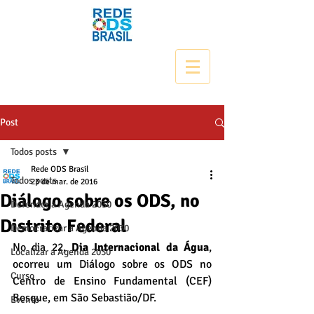
Post
Todos posts
Rede ODS Brasil
Todos posts
23 de mar. de 2016
Diálogo sobre os ODS, no
Defender a Agenda 2030
Distrito Federal
Democratizar a Agenda 2030
No dia 22, 
Dia Internacional da Água
, 
Localizar a Agenda 2030
ocorreu um Diálogo sobre os ODS no 
Curso
Centro de Ensino Fundamental (CEF) 
Bosque, em São Sebastião/DF. 
Evento