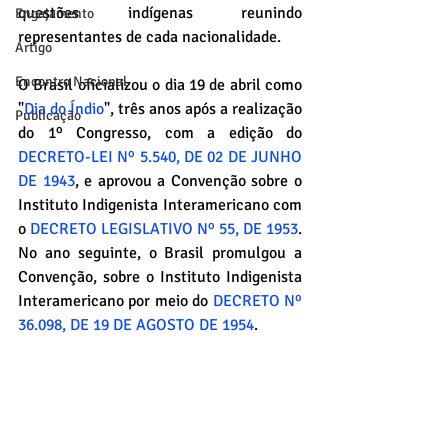
questões indígenas reunindo 
Engajamento
representantes de cada nacionalidade.
Artigo
Encontro Nacional
O Brasil oficializou o dia 19 de abril como 
"
Dia do Índio
", três anos após a realização 
Publicação
do 1º Congresso, com a edição do
DECRETO-LEI Nº 5.540, DE 02 DE JUNHO 
DE 1943
, e aprovou a Convenção sobre o 
Instituto Indigenista Interamericano com 
o 
DECRETO LEGISLATIVO Nº 55, DE 1953
.  
No ano seguinte, o Brasil promulgou a 
Convenção, sobre o Instituto Indigenista 
Interamericano por meio do
DECRETO Nº 
36.098, DE 19 DE AGOSTO DE 1954
.