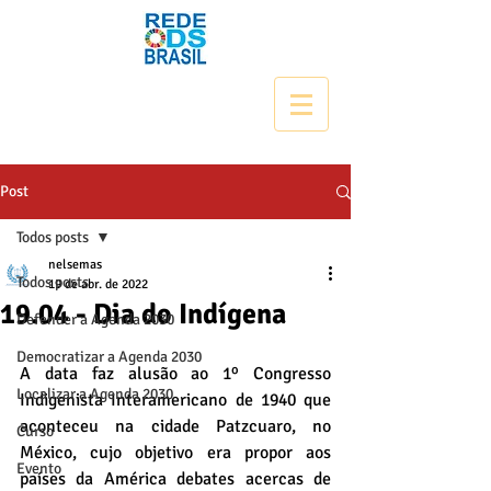
Post
Todos posts
nelsemas
Todos posts
19 de abr. de 2022
19.04 - Dia do Indígena
Defender a Agenda 2030
Democratizar a Agenda 2030
A data faz alusão ao 1º Congresso 
Localizar a Agenda 2030
Indigenista Interamericano de 1940 que 
aconteceu na cidade Patzcuaro, no 
Curso
México, cujo objetivo era propor aos 
Evento
países da América debates acercas de 